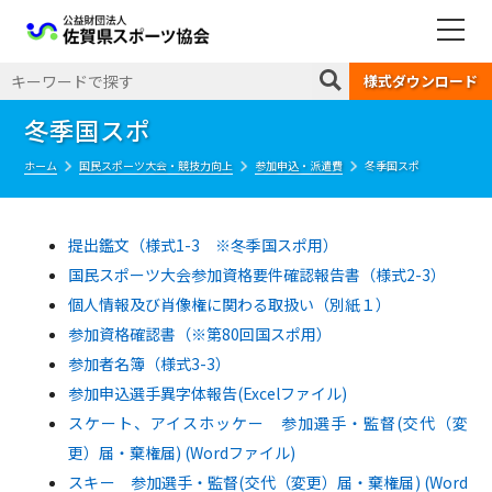
公益財団法人 佐賀県スポーツ協会
様式ダウンロード
冬季国スポ
ホーム
国民スポーツ大会・競技力向上
参加申込・派遣費
冬季国スポ
提出鑑文（様式1-3 ※冬季国スポ用）
国民スポーツ大会参加資格要件確認報告書（様式2-3）
個人情報及び肖像権に関わる取扱い（別紙１）
参加資格確認書（※第80回国スポ用）
参加者名簿（様式3-3）
参加申込選手異字体報告(Excelファイル)
スケート、アイスホッケー 参加選手・監督(交代（変
更）届・棄権届) (Wordファイル)
スキー 参加選手・監督(交代（変更）届・棄権届) (Word